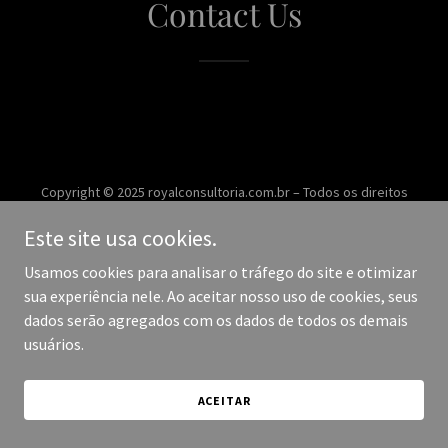
Contact Us
Copyright © 2025 royalconsultoria.com.br – Todos os direitos
reservados.
Este site usa cookies.
Desenvolvido por
Usamos cookies para analisar o tráfego do site e otimizar
sua experiência nele. Ao aceitar nosso uso de cookies, seus
dados serão agregados com os dados de todos os demais
usuários.
ACEITAR