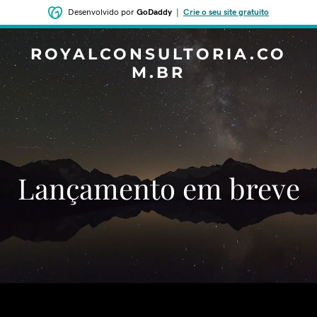
Desenvolvido por
GoDaddy
|
Crie o seu site gratuito
ROYALCONSULTORIA.CO
M.BR
‌‌Lançamento em breve